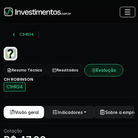
C1HR34
Evolução
Resumo Técnico
Resultados
CH ROBINSON
C1HR34
Visão geral
Indicadores
Sobre a empre
Cotação