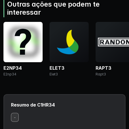
Outras ações que podem te
interessar
E2NP34
ELET3
RAPT3
E2np34
Elet3
Rapt3
Resumo de C1HR34
-