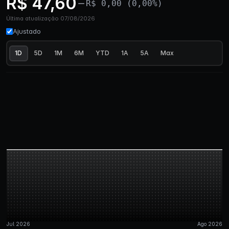
R$ 47,60
R$ 0,00 (0,00%)
Última atualização 07/08/2026
Ajustado
1D
5D
1M
6M
YTD
1A
5A
Max