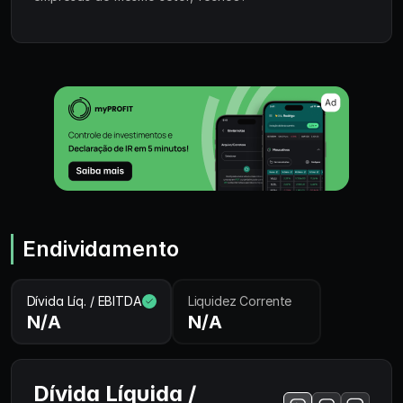
Endividamento
Dívida Líq. / EBITDA
Liquidez Corrente
N/A
N/A
Dívida Líquida /