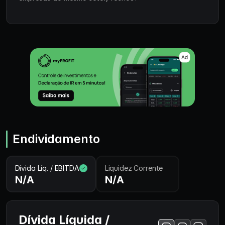
Endividamento
Dívida Líq. / EBITDA
Liquidez Corrente
N/A
N/A
Dívida Líquida /