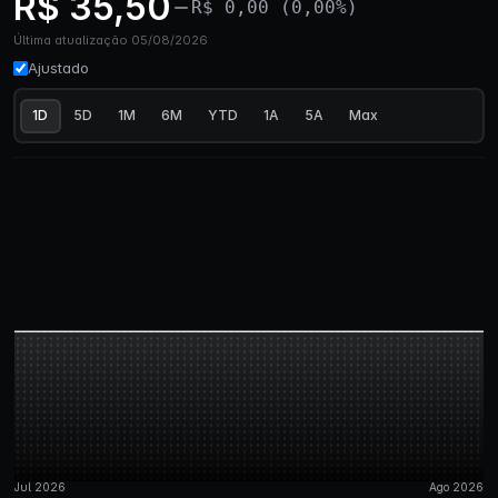
R$ 35,50
R$ 0,00 (0,00%)
Última atualização 05/08/2026
Ajustado
1D
5D
1M
6M
YTD
1A
5A
Max