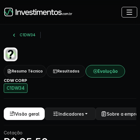
C1DW34
Evolução
Resumo Técnico
Resultados
CDW CORP
C1DW34
Visão geral
Indicadores
Sobre a empre
Cotação