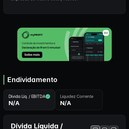
Endividamento
Dívida Líq. / EBITDA
Liquidez Corrente
N/A
N/A
Dívida Líquida /