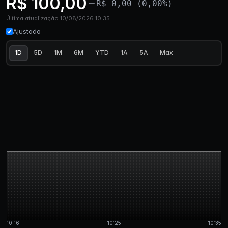
R$ 100,00
R$ 0,00 (0,00%)
Última atualização 10/08/2026 10:35
Ajustado
1D
5D
1M
6M
YTD
1A
5A
Max