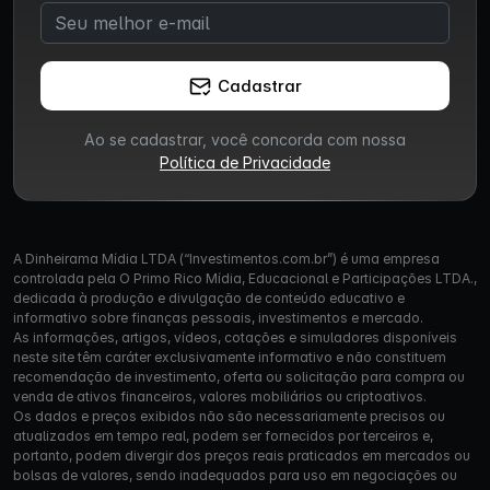
Cadastrar
Ao se cadastrar, você concorda com nossa
Política de Privacidade
A Dinheirama Mídia LTDA (“Investimentos.com.br”) é uma empresa
controlada pela O Primo Rico Mídia, Educacional e Participações LTDA.,
dedicada à produção e divulgação de conteúdo educativo e
informativo sobre finanças pessoais, investimentos e mercado.
As informações, artigos, vídeos, cotações e simuladores disponíveis
neste site têm caráter exclusivamente informativo e não constituem
recomendação de investimento, oferta ou solicitação para compra ou
venda de ativos financeiros, valores mobiliários ou criptoativos.
Os dados e preços exibidos não são necessariamente precisos ou
atualizados em tempo real, podem ser fornecidos por terceiros e,
portanto, podem divergir dos preços reais praticados em mercados ou
bolsas de valores, sendo inadequados para uso em negociações ou