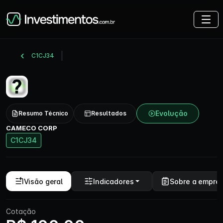
C1CJ34
Evolução
Resumo Técnico
Resultados
CAMECO CORP
C1CJ34
Visão geral
Indicadores
Sobre a empre
Cotação