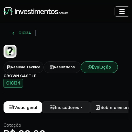
C1CI34
Evolução
Resumo Técnico
Resultados
CROWN CASTLE
C1CI34
Visão geral
Indicadores
Sobre a empre
Cotação