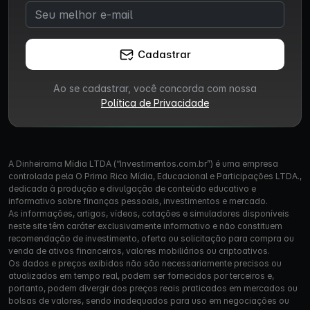
Cadastrar
Ao se cadastrar, você concorda com nossa
Política de Privacidade
A Dinheirama Mídia LTDA (“Investimentos.com.br”) é uma empresa
controlada pela O Primo Rico Mídia, Educacional e Participações LTDA.,
dedicada à produção e divulgação de conteúdo educativo e
informativo sobre finanças pessoais, investimentos e mercado.
As informações, artigos, vídeos, cotações e simuladores disponíveis
neste site têm caráter exclusivamente informativo e não constituem
recomendação de investimento, oferta ou solicitação para compra ou
venda de ativos financeiros, valores mobiliários ou criptoativos.
Os dados e preços exibidos não são necessariamente precisos ou
atualizados em tempo real, podem ser fornecidos por terceiros e,
portanto, podem divergir dos preços reais praticados em mercados ou
bolsas de valores, sendo inadequados para uso em negociações ou