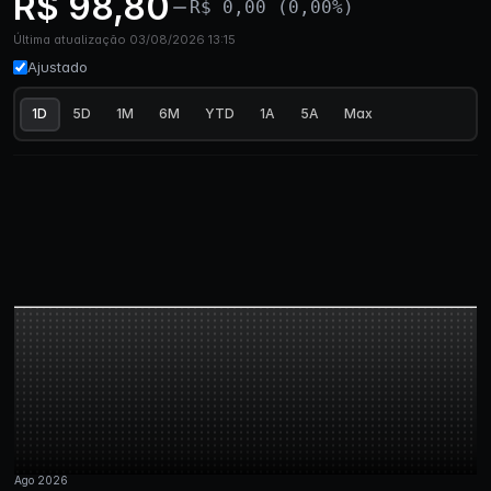
R$ 98,80
R$ 0,00 (0,00%)
Última atualização 03/08/2026 13:15
Ajustado
1D
5D
1M
6M
YTD
1A
5A
Max