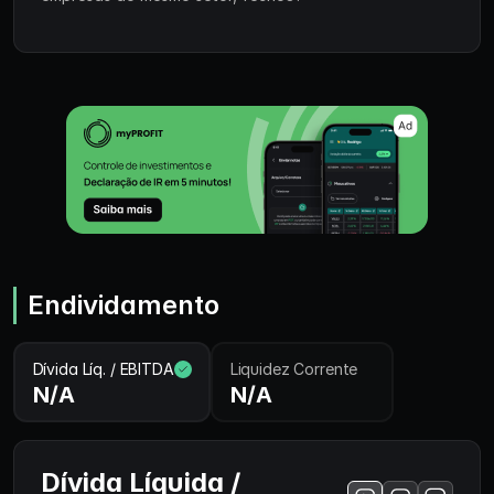
Endividamento
Dívida Líq. / EBITDA
Liquidez Corrente
N/A
N/A
Dívida Líquida /