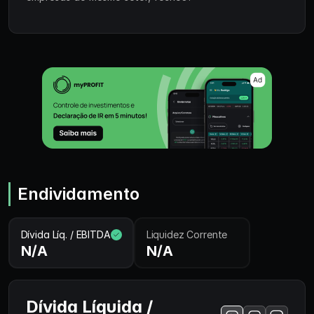
Endividamento
Dívida Líq. / EBITDA
Liquidez Corrente
N/A
N/A
Dívida Líquida /