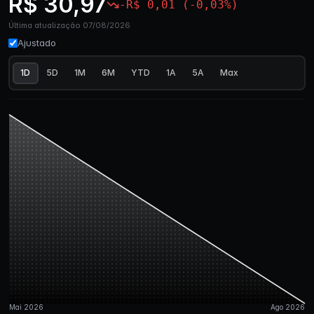
R$ 30,97
-R$ 0,01 (-0,03%)
Última atualização 07/08/2026
Ajustado
1D
5D
1M
6M
YTD
1A
5A
Max