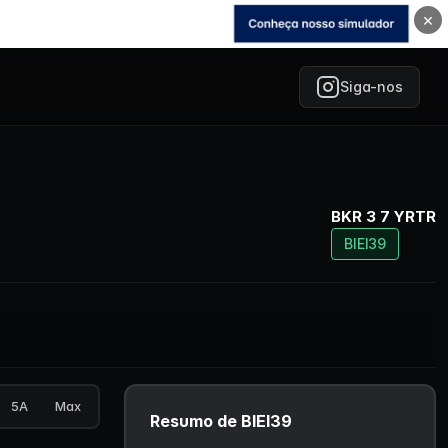
×
Siga-nos
BKR 3 7 YRTR
BIEI39
5A
Max
Resumo de BIEI39