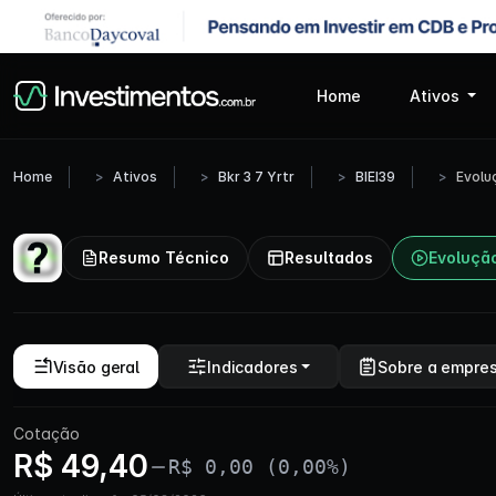
Home
Ativos
Home
Ativos
Bkr 3 7 Yrtr
BIEI39
Evolu
Resumo Técnico
Resultados
Evoluçã
Visão geral
Indicadores
Sobre a empre
Cotação
R$ 49,40
R$ 0,00 (0,00%)