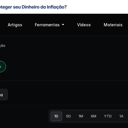
Artigos
Ferramentas
Vídeos
Materiais
ção
o
sa
1D
5D
1M
6M
YTD
1A