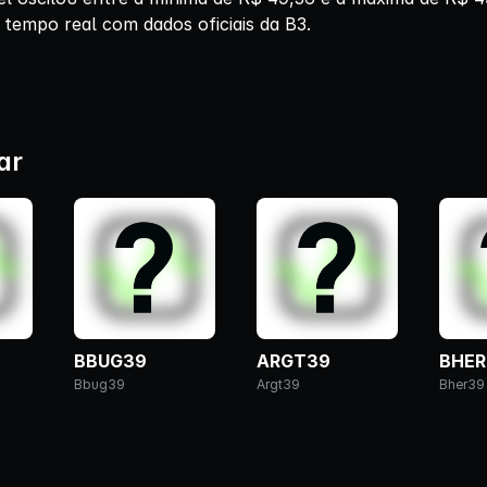
 tempo real com dados oficiais da B3.
ar
BBUG39
ARGT39
BHER
Bbug39
Argt39
Bher39