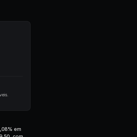
eis.
 0,08% em
49,50, com