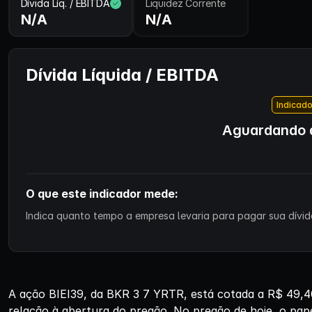
Dívida Líq. / EBITDA
Liquidez Corrente
N/A
N/A
Dívida Líquida / EBITDA
Indicado
Aguardando d
O que este indicador mede:
Indica quanto tempo a empresa levaria para pagar sua dívida
A ação BIEI39, da BKR 3 7 YRTR, está cotada a R$ 49,4
relação à abertura do pregão. No pregão de hoje, o pap