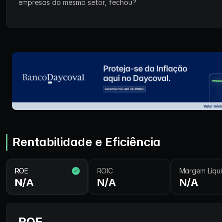
empresas do mesmo setor, fechou?
Rentabilidade e Eficiência
ROE
ROIC
Margem Líqu
N/A
N/A
N/A
ROE