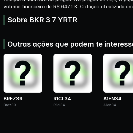
volume financeiro de R$ 647,1 K. Cotação atualizada em
Sobre BKR 3 7 YRTR
Outras ações que podem te interess
BREZ39
R1CL34
A1EN34
Brez39
R1cl34
A1en34