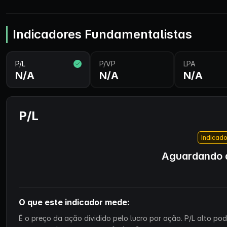
Indicadores Fundamentalistas
P/L
P/VP
LPA
N/A
N/A
N/A
P/L
Indicado
Aguardando d
O que este indicador mede:
É o preço da ação dividido pelo lucro por ação. P/L alto p