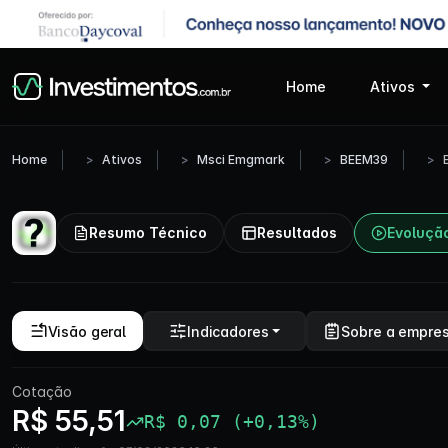
Home
Ativos
Home
Ativos
Msci Emgmark
BEEM39
Resumo Técnico
Resultados
Evoluçã
Visão geral
Indicadores
Sobre a empre
Cotação
R$ 55,51
R$ 0,07 (+0,13%)