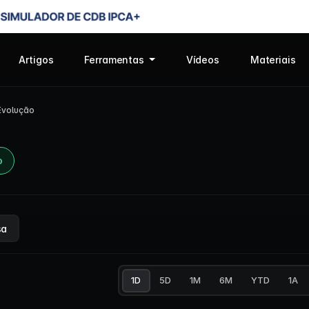
Artigos
Ferramentas
Vídeos
Materiais
Evolução
o
sa
1D
5D
1M
6M
YTD
1A