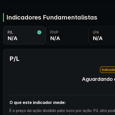
Indicadores Fundamentalistas
P/L
P/VP
LPA
N/A
N/A
N/A
P/L
Indicado
Aguardando d
O que este indicador mede:
É o preço da ação dividido pelo lucro por ação. P/L alto p