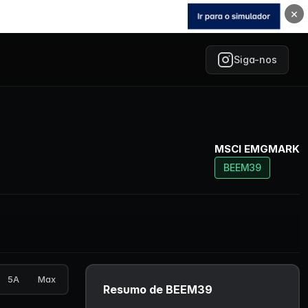
×
Siga-nos
MSCI EMGMARK
BEEM39
5A
Max
Resumo de BEEM39