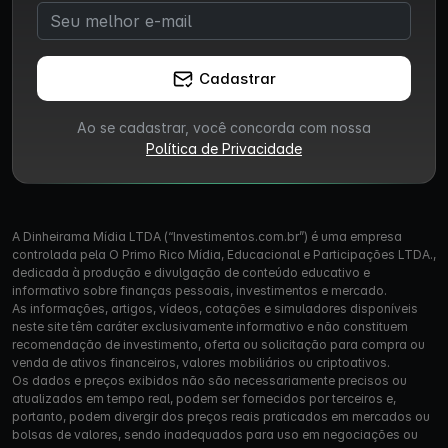
Cadastrar
Ao se cadastrar, você concorda com nossa
Política de Privacidade
A Dinheirama Mídia LTDA (“Investimentos.com.br”) é uma empresa
controlada pela O Primo Rico Mídia, Educacional e Participações LTDA.,
dedicada à produção e divulgação de conteúdo educativo e
informativo sobre finanças pessoais, investimentos e mercado.
As informações, artigos, vídeos, cotações e simuladores disponíveis
neste site têm caráter exclusivamente informativo e não constituem
recomendação de investimento, oferta ou solicitação para compra ou
venda de ativos financeiros, valores mobiliários ou criptoativos.
Os dados e preços exibidos não são necessariamente precisos ou
atualizados em tempo real, podem ser fornecidos por terceiros e,
portanto, podem divergir dos preços reais praticados em mercados ou
bolsas de valores, sendo inadequados para uso em negociações ou