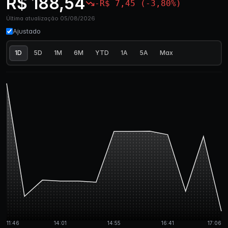
R$ 188,54
-R$ 7,45 (-3,80%)
Última atualização 05/08/2026
Ajustado
1D
5D
1M
6M
YTD
1A
5A
Max