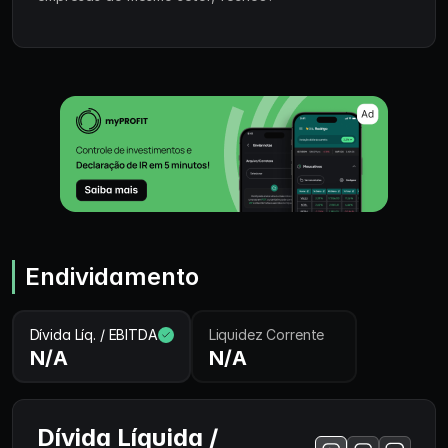
Endividamento
Dívida Líq. / EBITDA
Liquidez Corrente
N/A
N/A
Dívida Líquida /