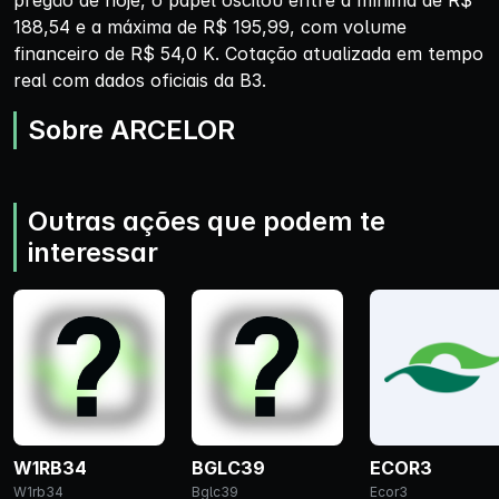
pregão de hoje, o papel oscilou entre a mínima de R$
188,54 e a máxima de R$ 195,99, com volume
financeiro de R$ 54,0 K. Cotação atualizada em tempo
real com dados oficiais da B3.
Sobre ARCELOR
Outras ações que podem te
interessar
W1RB34
BGLC39
ECOR3
W1rb34
Bglc39
Ecor3