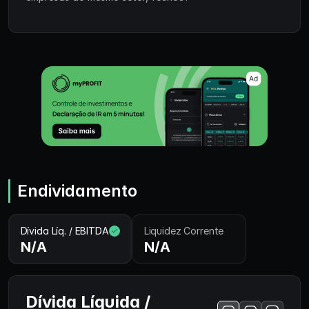
Endividamento
Dívida Líq. / EBITDA
Liquidez Corrente
N/A
N/A
Dívida Líquida /