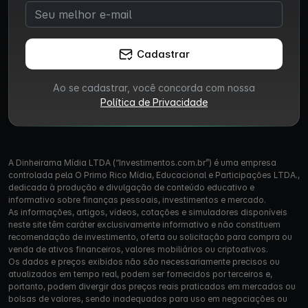
Cadastrar
Ao se cadastrar, você concorda com nossa
Política de Privacidade
A Dinheirama Mídia LTDA (“Investimentos.com.br”) é uma empresa
controlada pela O Primo Rico Mídia, Educacional e Participações LTDA.,
dedicada à produção e divulgação de conteúdo educativo e
informativo sobre finanças pessoais, investimentos e mercado.
As informações, artigos, vídeos, cotações e simuladores disponíveis
neste site têm caráter exclusivamente informativo e não constituem
recomendação de investimento, oferta ou solicitação para compra ou
venda de ativos financeiros, valores mobiliários ou criptoativos.
Os dados e preços exibidos não são necessariamente precisos ou
atualizados em tempo real, podem ser fornecidos por terceiros e,
portanto, podem divergir dos preços reais praticados em mercados ou
bolsas de valores, sendo inadequados para uso em negociações ou