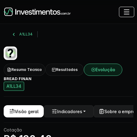
A1LL34
Evolução
Resumo Técnico
Resultados
BREAD FINAN
A1LL34
Visão geral
Indicadores
Sobre a empre
Cotação