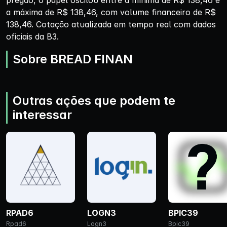
pregão, o papel oscilou entre a mínima de R$ 138,46 e
a máxima de R$ 138,46, com volume financeiro de R$
138,46. Cotação atualizada em tempo real com dados
oficiais da B3.
Sobre BREAD FINAN
Outras ações que podem te
interessar
RPAD6
LOGN3
BPIC39
Rpad6
Logn3
Bpic39