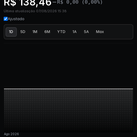
R$ 138,46
R$ 0,00 (0,00%)
Última atualização 07/08/2026 15:38
Ajustado
1D
5D
1M
6M
YTD
1A
5A
Max