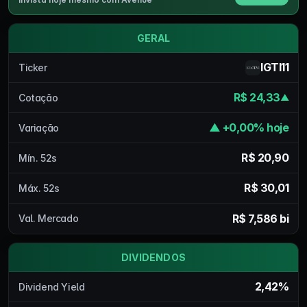
GERAL
IGTI11
Ticker
R$ 24,33
Cotação
▲
▲ +0,00% hoje
Variação
R$ 20,90
Mín. 52s
R$ 30,01
Máx. 52s
R$ 7,586 bi
Val. Mercado
DIVIDENDOS
2,42%
Dividend Yield