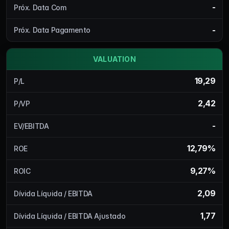
-
Próx. Data Com
-
Próx. Data Pagamento
VALUATION
19,29
P/L
2,42
P/VP
-
EV/EBITDA
12,79%
ROE
9,27%
ROIC
2,09
Dívida Líquida / EBITDA
1,77
Dívida Líquida / EBITDA Ajustado