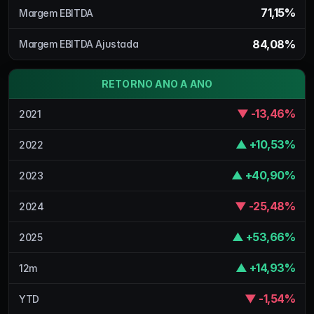
71,15%
Margem EBITDA
84,08%
Margem EBITDA Ajustada
RETORNO ANO A ANO
▼ -13,46%
2021
▲ +10,53%
2022
▲ +40,90%
2023
▼ -25,48%
2024
▲ +53,66%
2025
▲ +14,93%
12m
▼ -1,54%
YTD