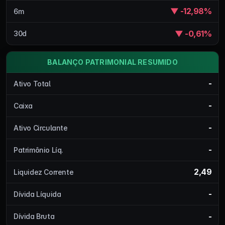
▼ -12,98%
6m
▼ -0,61%
30d
BALANÇO PATRIMONIAL RESUMIDO
-
Ativo Total
-
Caixa
-
Ativo Circulante
-
Patrimônio Líq.
2,49
Liquidez Corrente
-
Dívida Líquida
-
Dívida Bruta