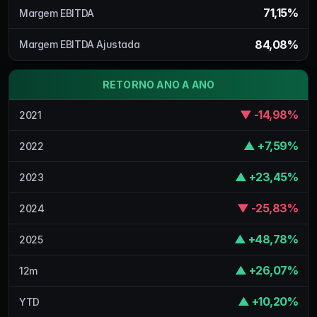
71,15%
Margem EBITDA
84,08%
Margem EBITDA Ajustada
RETORNO ANO A ANO
▼ -14,98%
2021
▲ +7,59%
2022
▲ +23,45%
2023
▼ -25,83%
2024
▲ +48,78%
2025
▲ +26,07%
12m
▲ +10,20%
YTD