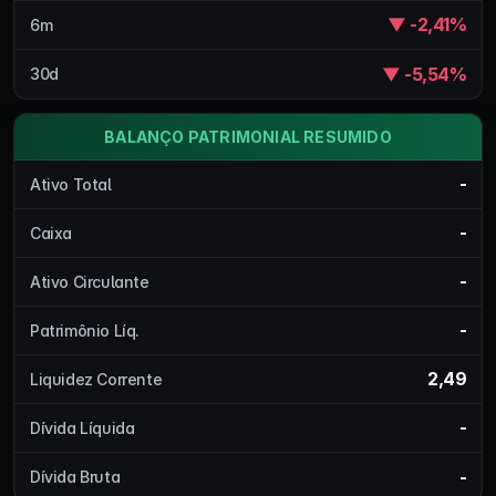
▼ -2,41%
6m
▼ -5,54%
30d
BALANÇO PATRIMONIAL RESUMIDO
-
Ativo Total
-
Caixa
-
Ativo Circulante
-
Patrimônio Líq.
2,49
Liquidez Corrente
-
Dívida Líquida
-
Dívida Bruta