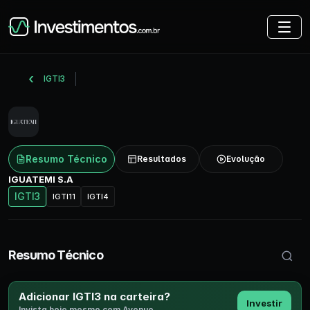
IGTI3
Resumo Técnico
Resultados
Evolução
IGUATEMI S.A
IGTI3
IGTI11
IGTI4
Buscar 
Resumo Técnico
Adicionar IGTI3 na carteira?
Investir
Invista hoje mesmo com Avenue