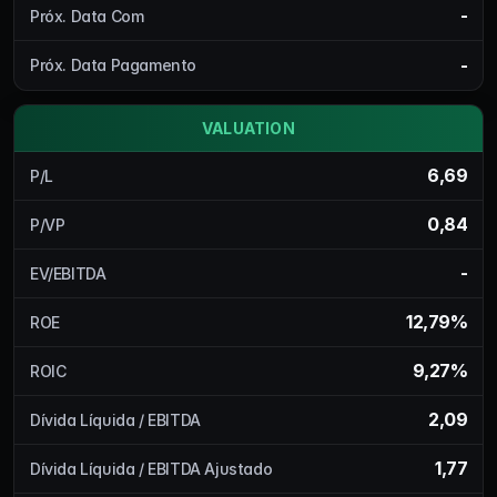
-
Próx. Data Com
-
Próx. Data Pagamento
VALUATION
6,69
P/L
0,84
P/VP
-
EV/EBITDA
12,79%
ROE
9,27%
ROIC
2,09
Dívida Líquida / EBITDA
1,77
Dívida Líquida / EBITDA Ajustado