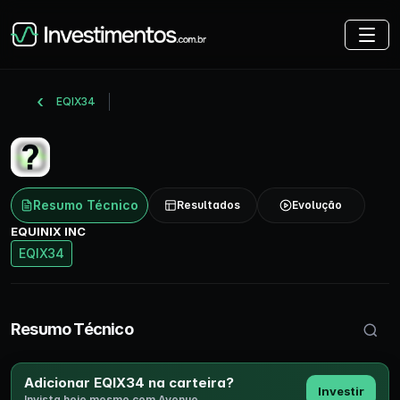
EQIX34
Resumo Técnico
Resultados
Evolução
EQUINIX INC
EQIX34
Buscar 
Resumo Técnico
Adicionar EQIX34 na carteira?
Investir
Invista hoje mesmo com Avenue