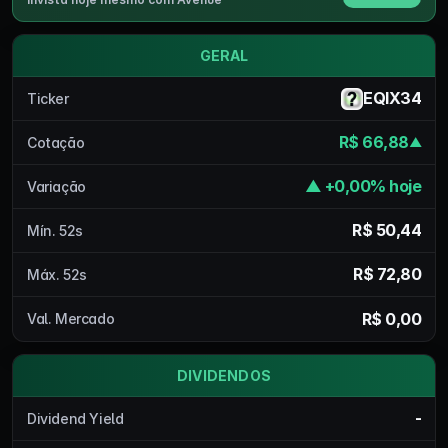
GERAL
EQIX34
Ticker
R$ 66,88
Cotação
▲
▲ +0,00% hoje
Variação
R$ 50,44
Mín. 52s
R$ 72,80
Máx. 52s
R$ 0,00
Val. Mercado
DIVIDENDOS
-
Dividend Yield