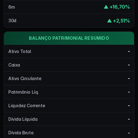
▲ +16,70%
6m
▲ +2,51%
30d
BALANÇO PATRIMONIAL RESUMIDO
-
Ativo Total
-
Caixa
-
Ativo Circulante
-
Patrimônio Líq.
-
Liquidez Corrente
-
Dívida Líquida
-
Dívida Bruta