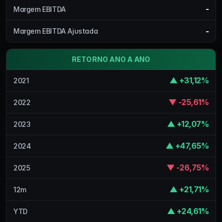
-
Margem EBITDA
-
Margem EBITDA Ajustada
RETORNO ANO A ANO
▲ +31,12%
2021
▼ -25,61%
2022
▲ +12,07%
2023
▲ +47,65%
2024
▼ -26,75%
2025
▲ +21,71%
12m
▲ +24,61%
YTD