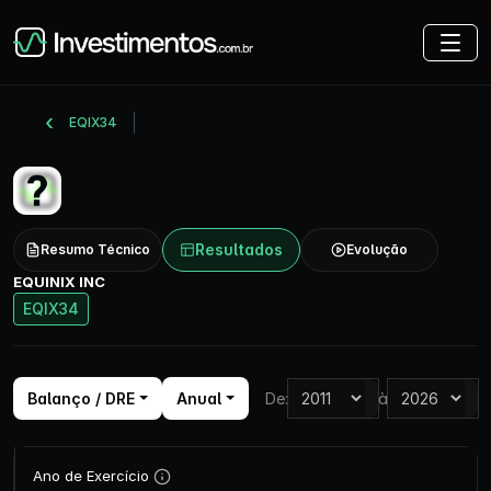
EQIX34
Resultados
Resumo Técnico
Evolução
EQUINIX INC
EQIX34
Balanço / DRE
Anual
De:
à
Ano de Exercício