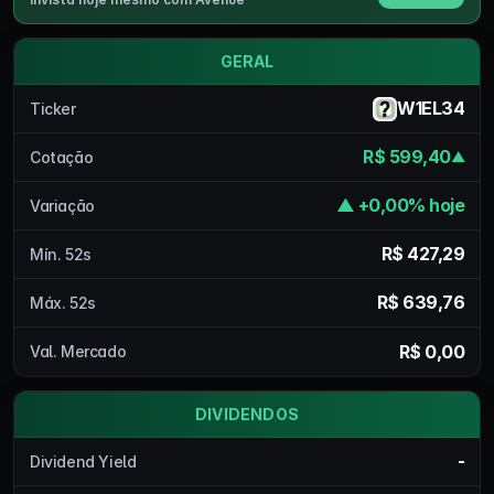
GERAL
W1EL34
Ticker
R$ 599,40
Cotação
▲
▲ +0,00% hoje
Variação
R$ 427,29
Mín. 52s
R$ 639,76
Máx. 52s
R$ 0,00
Val. Mercado
DIVIDENDOS
-
Dividend Yield