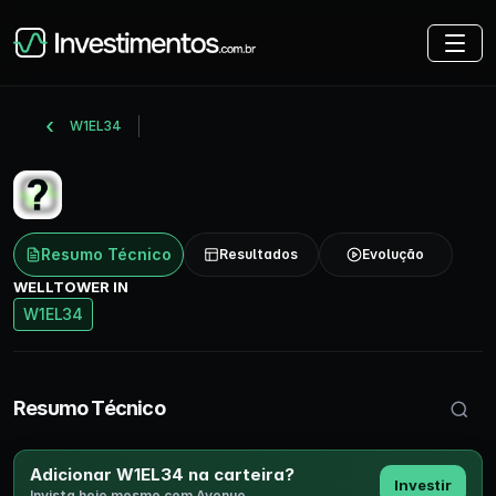
W1EL34
Resumo Técnico
Resultados
Evolução
WELLTOWER IN
W1EL34
Buscar 
Resumo Técnico
Adicionar W1EL34 na carteira?
Investir
Invista hoje mesmo com Avenue