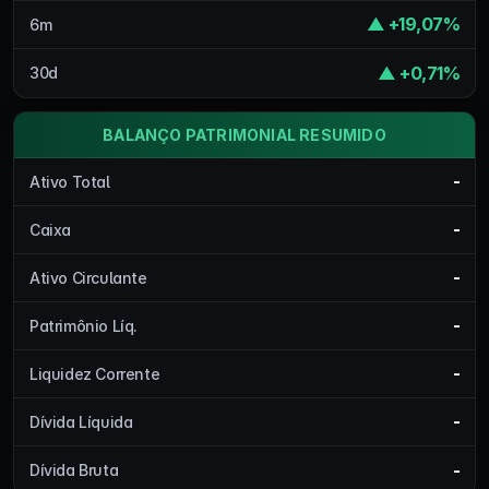
▲ +19,07%
6m
▲ +0,71%
30d
BALANÇO PATRIMONIAL RESUMIDO
-
Ativo Total
-
Caixa
-
Ativo Circulante
-
Patrimônio Líq.
-
Liquidez Corrente
-
Dívida Líquida
-
Dívida Bruta