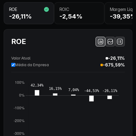
ROE
ROIC
Margem Líqu
-26,11%
-2,54%
-39,35
ROE
-26,11%
Valor Atual
-675,59%
Média da Empresa