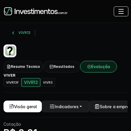
VIVR13
Evolução
Resumo Técnico
Resultados
VIVER
VIVR13
VIVR13F
VIVR3
Visão geral
Indicadores
Sobre a empre
Cotação