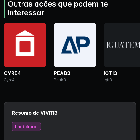
Outras ações que podem te
interessar
CYRE4
PEAB3
IGTI3
Cyre4
Peab3
Igti3
Resumo de VIVR13
Imobiliário