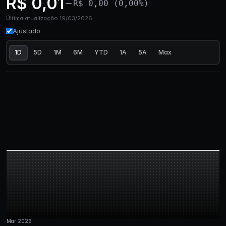
R$ 0,01
R$ 0,00 (0,00%)
Última atualização 19/03/2026
Ajustado
1D
5D
1M
6M
YTD
1A
5A
Max