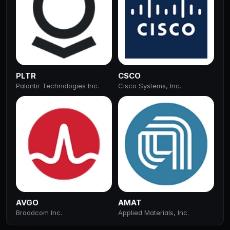
PLTR
CSCO
Palantir Technologies Inc.
Cisco Systems, Inc.
AVGO
AMAT
Broadcom Inc.
Applied Materials, Inc.