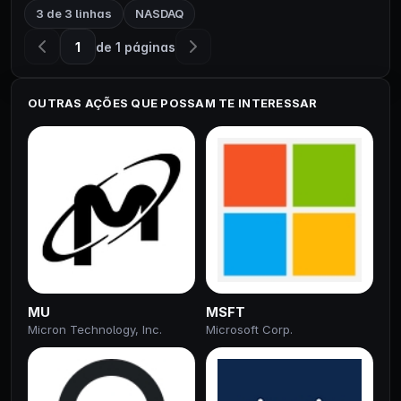
3
de
3
linhas
NASDAQ
1
de
1
páginas
OUTRAS AÇÕES QUE POSSAM TE INTERESSAR
MU
MSFT
Micron Technology, Inc.
Microsoft Corp.