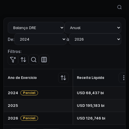
Buscar 
Visão
Periodicidade
De:
à
Filtros:
Ano de Exercício
Receita Líquida
2024
USD 68,437 bi
Parcial
2025
USD 195,183 bi
2026
USD 126,746 bi
Parcial