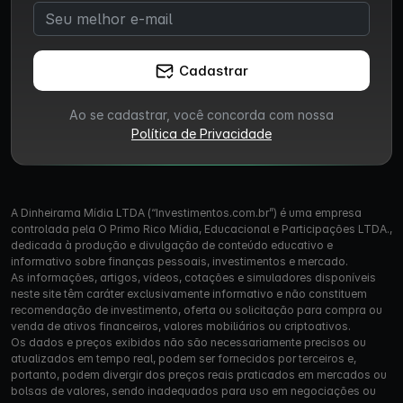
Cadastrar
Ao se cadastrar, você concorda com nossa
Política de Privacidade
A Dinheirama Mídia LTDA (“Investimentos.com.br”) é uma empresa
controlada pela O Primo Rico Mídia, Educacional e Participações LTDA.,
dedicada à produção e divulgação de conteúdo educativo e
informativo sobre finanças pessoais, investimentos e mercado.
As informações, artigos, vídeos, cotações e simuladores disponíveis
neste site têm caráter exclusivamente informativo e não constituem
recomendação de investimento, oferta ou solicitação para compra ou
venda de ativos financeiros, valores mobiliários ou criptoativos.
Os dados e preços exibidos não são necessariamente precisos ou
atualizados em tempo real, podem ser fornecidos por terceiros e,
portanto, podem divergir dos preços reais praticados em mercados ou
bolsas de valores, sendo inadequados para uso em negociações ou