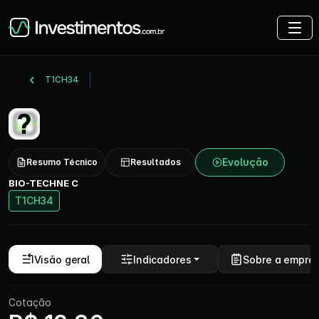
T1CH34
Evolução
Resumo Técnico
Resultados
BIO-TECHNE C
T1CH34
Visão geral
Indicadores
Sobre a empre
Cotação