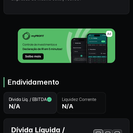
Endividamento
Dívida Líq. / EBITDA
Liquidez Corrente
N/A
N/A
Dívida Líquida /