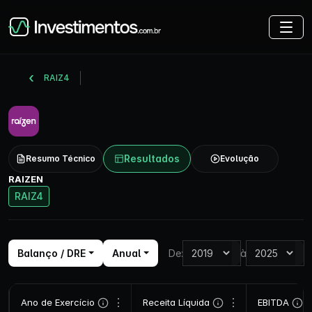
RAIZ4
Resultados
Resumo Técnico
Evolução
RAIZEN
RAIZ4
Balanço / DRE
Anual
De:
à
⋮
⋮
Ano de Exercício
Receita Líquida
EBITDA