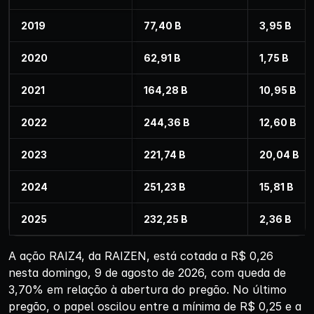
2019
77,40 B
3,95 B
2020
62,91 B
1,75 B
2021
164,28 B
10,95 B
2022
244,36 B
12,60 B
2023
221,74 B
20,04 B
2024
251,23 B
15,81 B
2025
232,25 B
2,36 B
A ação RAIZ4, da RAIZEN, está cotada a R$ 0,26
nesta domingo, 9 de agosto de 2026, com queda de
3,70% em relação à abertura do pregão. No último
pregão, o papel oscilou entre a mínima de R$ 0,25 e a