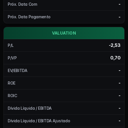
-
Próx. Data Com
-
Próx. Data Pagamento
VALUATION
-2,53
P/L
0,70
P/VP
-
EV/EBITDA
-
ROE
-
ROIC
-
Dívida Líquida / EBITDA
-
Dívida Líquida / EBITDA Ajustado