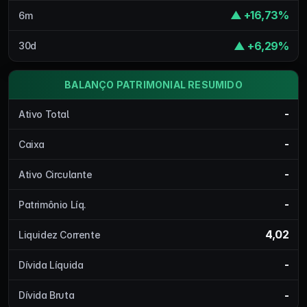
▲ +16,73%
6m
▲ +6,29%
30d
BALANÇO PATRIMONIAL RESUMIDO
-
Ativo Total
-
Caixa
-
Ativo Circulante
-
Patrimônio Líq.
4,02
Liquidez Corrente
-
Dívida Líquida
-
Dívida Bruta