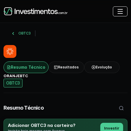
OBTC3
Resumo Técnico
Resultados
Evolução
ORANJEBTC
OBTC3
Buscar 
Resumo Técnico
Adicionar OBTC3 na carteira?
Investir
Invista hoje mesmo com Avenue