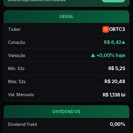
GERAL
OBTC3
Ticker
R$ 6,42
Cotação
▲
▲ +0,00% hoje
Variação
R$ 5,25
Mín. 52s
R$ 20,48
Máx. 52s
R$ 1,138 bi
Val. Mercado
DIVIDENDOS
0,00%
Dividend Yield