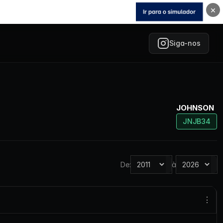
×
Siga-nos
JOHNSON
JNJB34
De:
à
⋮