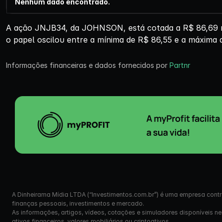
Nenhum dado encontrado.
A ação JNJB34, da JOHNSON, está cotada a R$ 86,69 nes
o papel oscilou entre a mínima de R$ 86,55 e a máxima 
Informações financeiras e dados fornecidos por
Partnr
A Dinheirama Mídia LTDA (“Investimentos.com.br”) é uma empresa contr
finanças pessoais, investimentos e mercado.
As informações, artigos, vídeos, cotações e simuladores disponíveis n
ativos financeiros, valores mobiliários ou criptoativos.