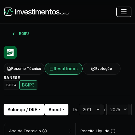
BGIP3
Resultados
Resumo Técnico
Evolução
BANESE
BGIP3
BGIP4
Balanço / DRE
Anual
De:
à
⋮
Ano de Exercício
Receita Líquida