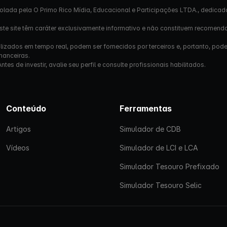
olada pela O Primo Rico Mídia, Educacional e Participações LTDA., dedicad
este site têm caráter exclusivamente informativo e não constituem recomend
izados em tempo real, podem ser fornecidos por terceiros e, portanto, pod
nanceiras.
s de investir, avalie seu perfil e consulte profissionais habilitados.
Conteúdo
Ferramentas
Artigos
Simulador de CDB
Vídeos
Simulador de LCI e LCA
Simulador Tesouro Prefixado
Simulador Tesouro Selic