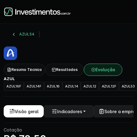
AZUL54
Evolução
Resumo Técnico
Resultados
AZUL
AZUL16F
AZUL14F
AZUL16
AZUL14
AZUL12
AZUL12F
AZUL53
Visão geral
Indicadores
Sobre a empre
Cotação