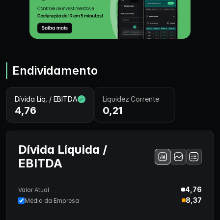
Endividamento
Dívida Líq. / EBITDA
Liquidez Corrente
4,76
0,21
Dívida Líquida /
EBITDA
4,76
Valor Atual
8,37
Média da Empresa