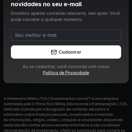
novidades no seu e-mail
Enviamos apenas conteúdo relevante, sem spam. Você
pode cancelar a qualquer momento.
Cadastrar
Ao se cadastrar, você concorda com nossa
Política de Privacidade
A Dinheirama Mídia LTDA (“Investimentos.com.br”) é uma empresa
controlada pela O Primo Rico Mídia, Educacional e Participações LTDA.,
dedicada à produção e divulgação de conteúdo educativo e
informativo sobre finanças pessoais, investimentos e mercado.
As informações, artigos, vídeos, cotações e simuladores disponíveis
neste site têm caráter exclusivamente informativo e não constituem
recomendação de investimento, oferta ou solicitação para compra ou