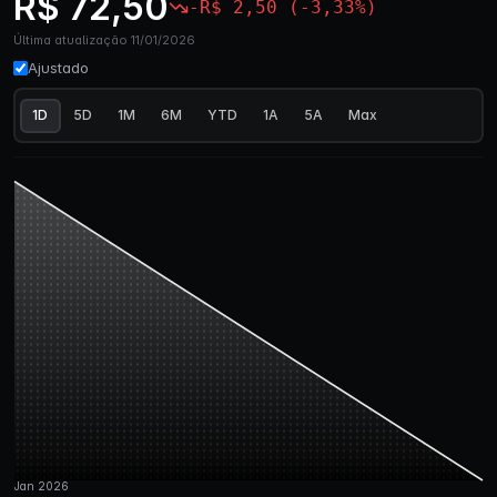
R$ 72,50
-R$ 2,50 (-3,33%)
Última atualização 11/01/2026
Ajustado
1D
5D
1M
6M
YTD
1A
5A
Max