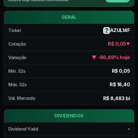
GERAL
AZUL14F
Ticker
R$ 0,05
Cotação
▼
▼ -86,49% hoje
Variação
R$ 0,05
Mín. 52s
R$ 18,40
Máx. 52s
R$ 8,483 bi
Val. Mercado
DIVIDENDOS
-
Dividend Yield