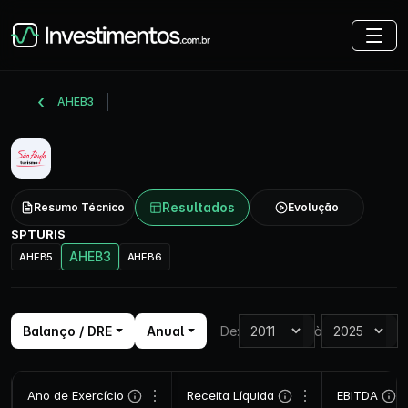
AHEB3
Resultados
Resumo Técnico
Evolução
SPTURIS
AHEB3
AHEB5
AHEB6
Balanço / DRE
Anual
De:
à
⋮
⋮
Ano de Exercício
Receita Líquida
EBITDA