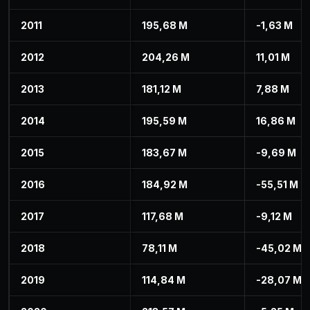
2011
195,68 M
-1,63 M
2012
204,26 M
11,01 M
2013
181,12 M
7,88 M
2014
195,59 M
16,86 M
2015
183,67 M
-9,69 M
2016
184,92 M
-55,51 M
2017
117,68 M
-9,12 M
2018
78,11 M
-45,02 M
2019
114,84 M
-28,07 M