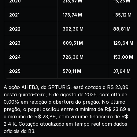
2020
213,57 M
-5,25 M
2021
173,74 M
-35,12 M
2022
302,30 M
88,81 M
2023
609,51 M
129,64 M
2024
726,36 M
153,00 M
2025
570,11 M
37,94 M
A ação AHEB3, da SPTURIS, está cotada a R$ 23,89
nesta quinta-feira, 6 de agosto de 2026, com alta de
0,00% em relação à abertura do pregão. No último
pregão, o papel oscilou entre a mínima de R$ 23,89 e
a máxima de R$ 23,89, com volume financeiro de R$
2,4 K. Cotação atualizada em tempo real com dados
oficiais da B3.