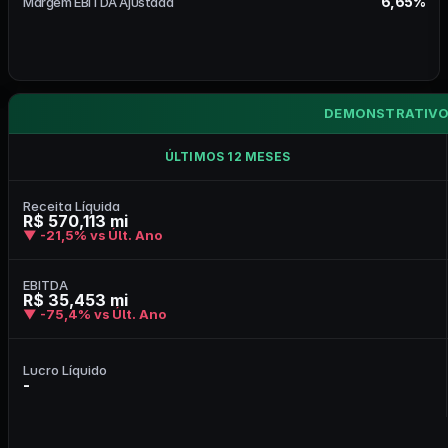
6,65%
Margem EBITDA Ajustada
DEMONSTRATIVO
ÚLTIMOS 12 MESES
Receita Líquida
R$ 570,113 mi
▼ -21,5% vs Últ. Ano
EBITDA
R$ 35,453 mi
▼ -75,4% vs Últ. Ano
Lucro Líquido
-