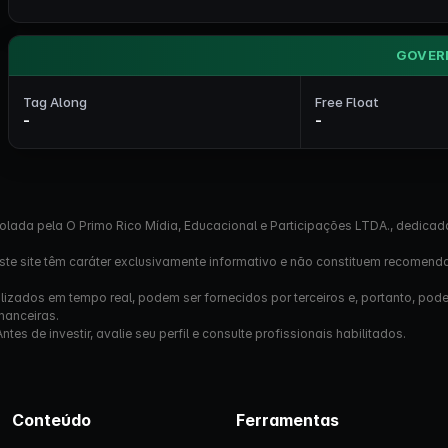
GOVER
Tag Along
Free Float
-
-
olada pela O Primo Rico Mídia, Educacional e Participações LTDA., dedicad
este site têm caráter exclusivamente informativo e não constituem recomend
izados em tempo real, podem ser fornecidos por terceiros e, portanto, pod
nanceiras.
s de investir, avalie seu perfil e consulte profissionais habilitados.
Conteúdo
Ferramentas