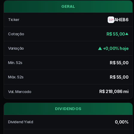
GERAL
AHEB6
Ticker
R$ 55,00
Cotação
▲
▲ +0,00% hoje
Variação
R$ 55,00
Mín. 52s
R$ 55,00
Máx. 52s
R$ 218,086 mi
Val. Mercado
DIVIDENDOS
0,00%
Dividend Yield