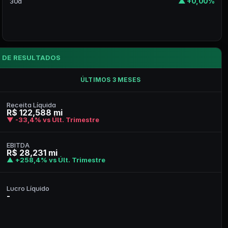
▲ +0,00%
30d
 DE RESULTADOS
ÚLTIMOS 3 MESES
Receita Líquida
R$ 122,588 mi
▼ -33,4% vs Últ. Trimestre
EBITDA
R$ 28,231 mi
▲ +258,4% vs Últ. Trimestre
Lucro Líquido
-