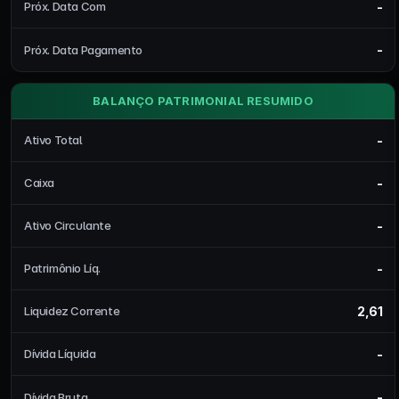
-
Próx. Data Com
-
Próx. Data Pagamento
BALANÇO PATRIMONIAL RESUMIDO
-
Ativo Total
-
Caixa
-
Ativo Circulante
-
Patrimônio Líq.
2,61
Liquidez Corrente
-
Dívida Líquida
-
Dívida Bruta