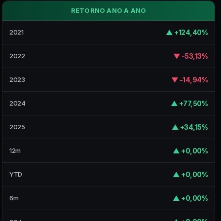
RETORNO ANO A ANO
▲ +124,40%
2021
▼ -53,13%
2022
▼ -14,94%
2023
▲ +77,50%
2024
▲ +34,15%
2025
▲ +0,00%
12m
▲ +0,00%
YTD
▲ +0,00%
6m