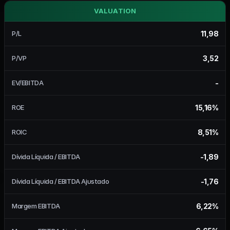
VALUATION
11,98
P/L
3,52
P/VP
-
EV/EBITDA
15,16%
ROE
8,51%
ROIC
-1,89
Dívida Líquida / EBITDA
-1,76
Dívida Líquida / EBITDA Ajustado
6,22%
Margem EBITDA