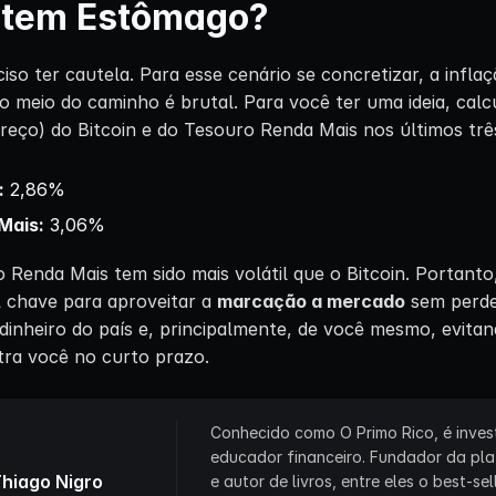
 tem Estômago?
iso ter cautela. Para esse cenário se concretizar, a inflaç
 no meio do caminho é brutal. Para você ter uma ideia, cal
reço) do Bitcoin e do Tesouro Renda Mais nos últimos trê
:
2,86%
Mais:
3,06%
o Renda Mais tem sido mais volátil que o Bitcoin. Portanto
 A chave para aproveitar a
marcação a mercado
sem perder
dinheiro do país e, principalmente, de você mesmo, evita
tra você no curto prazo.
Conhecido como O Primo Rico, é invest
educador financeiro. Fundador da pl
hiago Nigro
e autor de livros, entre eles o best-sel