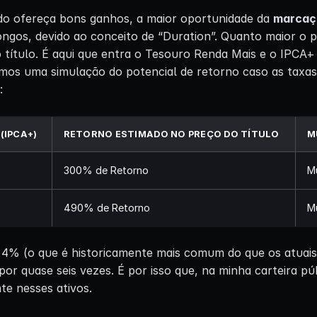
do ofereça bons ganhos, a maior oportunidade da
marcaç
ngos, devido ao conceito de “Duration”. Quanto maior o p
o título. É aqui que entra o Tesouro Renda Mais e o IPCA
mos uma simulação do potencial de retorno caso as taxa
:
(IPCA+)
RETORNO ESTIMADO NO PREÇO DO TÍTULO
M
300% de Retorno
Mu
490% de Retorno
Mu
+ 4% (o que é historicamente mais comum do que os atuai
por quase seis vezes. É por isso que, na minha carteira pú
te nesses ativos.