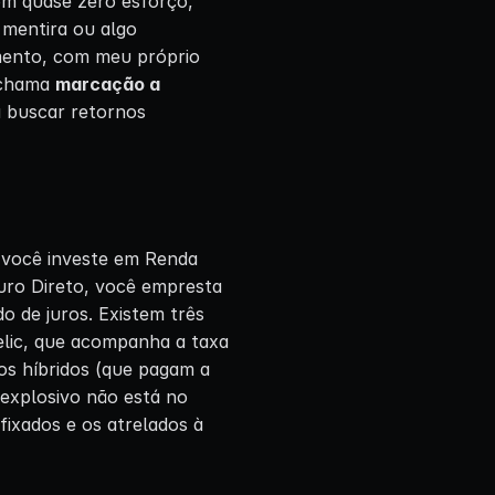
com quase zero esforço,
 mentira ou algo
mento, com meu próprio
e chama
marcação a
a buscar retornos
o você investe em Renda
uro Direto, você empresta
o de juros. Existem três
elic, que acompanha a taxa
 os híbridos (que pagam a
 explosivo não está no
efixados e os atrelados à