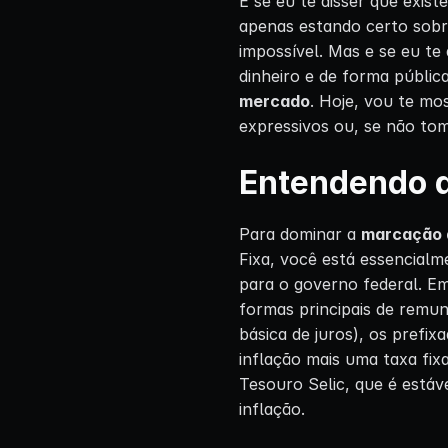
E se eu te disser que exis
apenas estando certo sobr
impossível. Mas e se eu t
dinheiro e de forma públic
mercado
. Hoje, vou te mo
expressivos ou, se não tom
Entendendo a
Para dominar a
marcação 
Fixa, você está essencial
para o governo federal. Em
formas principais de remu
básica de juros), os prefi
inflação mais uma taxa fi
Tesouro Selic, que é estáve
inflação.