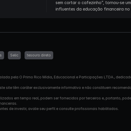
sem cortar o cafezinho”, tornou-se u
influentes da educação financeira no B
s
Selic
tesouro direto
olada pela O Primo Rico Mídia, Educacional e Participações LTDA., dedicad
este site têm caráter exclusivamente informativo e não constituem recomend
izados em tempo real, podem ser fornecidos por terceiros e, portanto, pod
nanceiras.
s de investir, avalie seu perfil e consulte profissionais habilitados.