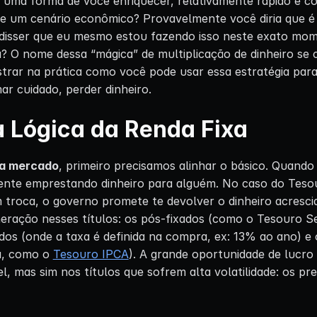
te uma forma de você enriquecer, relativamente rápido e 
e um cenário econômico? Provavelmente você diria que é
e disser que eu mesmo estou fazendo isso neste exato mo
a? O nome dessa “mágica” de multiplicação de dinheiro s
strar na prática como você pode usar essa estratégia par
ar cuidado, perder dinheiro.
 Lógica da Renda Fixa
a mercado
, primeiro precisamos alinhar o básico. Quand
mente emprestando dinheiro para alguém. No caso do Teso
 troca, o governo promete te devolver o dinheiro acrescid
neração nesses títulos: os pós-fixados (como o Tesouro S
xados (onde a taxa é definida na compra, ex: 13% ao ano) e
xa, como o
Tesouro IPCA
). A grande oportunidade de lucro
l, mas sim nos títulos que sofrem alta volatilidade: os pr