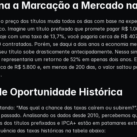
a a Marcação a Mercado na
 preço dos títulos muda todos os dias com base na expec
o. Imagine um título prefixado que promete pagar R$ 1.
oje com uma taxa de 13,7%, você pagaria cerca de R$ 407
 contratados. Porém, se daqui a dois anos a economia mel
seu título sobe drasticamente antecipadamente. Nessa simu
o representaria um retorno de 52% em apenas dois anos. Eu
erca de R$ 5.800 e, em menos de 200 dias, o valor saltou 
.
e Oportunidade Histórica
tando: “Mas qual a chance das taxas caírem ou subirem?”
 passado. Analisando os dados desde 2010, percebemos q
ais dos títulos prefixados e IPCA+ estão em patamares ex
quência das taxas históricas na tabela abaixo: