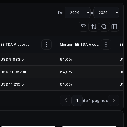
De:
à
EBITDA Ajustado
Margem EBITDA Ajust.
EBIT
USD 9,833 bi
64,0%
USD
USD 21,052 bi
64,0%
USD
USD 11,219 bi
64,0%
USD 
1
de
1
páginas