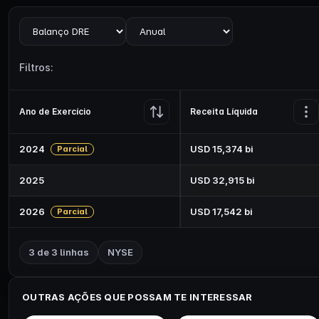
Visão
Periodicidade
Filtros:
Ano de Exercício
Receita Líquida
2024
USD 15,374 bi
Parcial
2025
USD 32,915 bi
2026
USD 17,542 bi
Parcial
3
de
3
linhas
NYSE
OUTRAS AÇÕES QUE POSSAM TE INTERESSAR