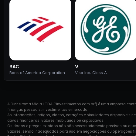
BAC
V
Bank of America Corporation
Visa Inc. Class A
A Dinheirama Mídia LTDA (“Investimentos.com.br”) é uma empresa contr
finanças pessoais, investimentos e mercado.
As informações, artigos, vídeos, cotações e simuladores disponíveis n
ativos financeiros, valores mobiliários ou criptoativos.
Os dados e preços exibidos não são necessariamente precisos ou atual
valores, sendo inadequados para uso em negociações ou operações fi