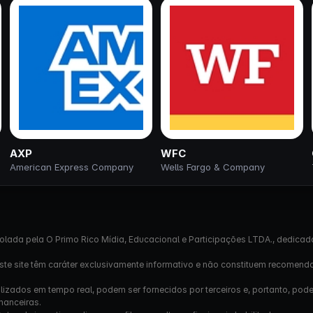
AXP
WFC
American Express Company
Wells Fargo & Company
olada pela O Primo Rico Mídia, Educacional e Participações LTDA., dedicad
este site têm caráter exclusivamente informativo e não constituem recomend
izados em tempo real, podem ser fornecidos por terceiros e, portanto, pod
nanceiras.