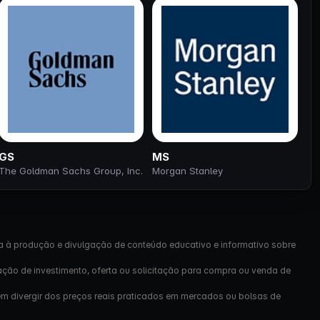
GS
MS
The Goldman Sachs Group, Inc.
Morgan Stanley
a à produção e divulgação de conteúdo educativo e informativo sobre
ação de investimento, oferta ou solicitação para compra ou venda de
em divergir dos preços reais praticados em mercados ou bolsas de