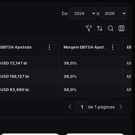
De:
à
EBITDA Ajustado
Margem EBITDA Ajust.
EBIT
USD 72,147 bi
36,0%
USD
USD 156,127 bi
36,0%
USD
USD 83,980 bi
36,0%
USD
1
de
1
páginas