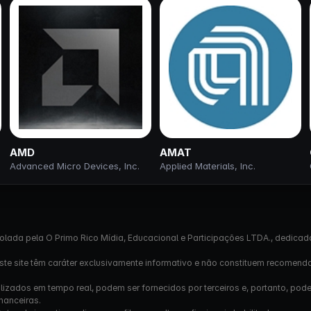
AMD
AMAT
Advanced Micro Devices, Inc.
Applied Materials, Inc.
olada pela O Primo Rico Mídia, Educacional e Participações LTDA., dedicad
este site têm caráter exclusivamente informativo e não constituem recomend
izados em tempo real, podem ser fornecidos por terceiros e, portanto, pod
nanceiras.