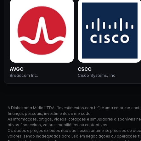
AVGO
CSCO
Broadcom Inc.
Cisco Systems, Inc.
A Dinheirama Mídia LTDA (“Investimentos.com.br”) é uma empresa contr
finanças pessoais, investimentos e mercado.
As informações, artigos, vídeos, cotações e simuladores disponíveis n
ativos financeiros, valores mobiliários ou criptoativos.
Os dados e preços exibidos não são necessariamente precisos ou atual
valores, sendo inadequados para uso em negociações ou operações fi