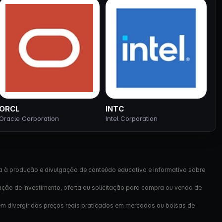
ORCL
INTC
Oracle Corporation
Intel Corporation
a à produção e divulgação de conteúdo educativo e informativo sobre
ação de investimento, oferta ou solicitação para compra ou venda de
em divergir dos preços reais praticados em mercados ou bolsas de