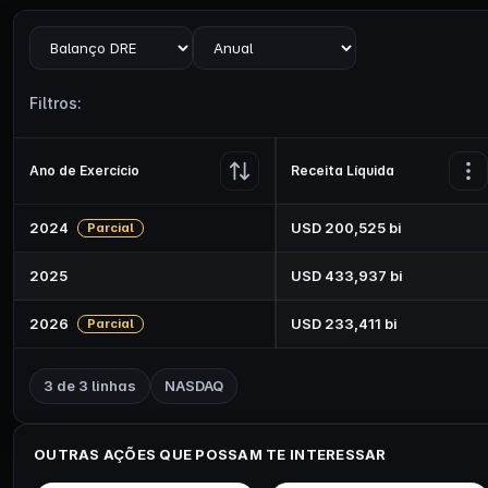
Visão
Periodicidade
Filtros:
Ano de Exercício
Receita Líquida
2024
USD 200,525 bi
Parcial
2025
USD 433,937 bi
2026
USD 233,411 bi
Parcial
3
de
3
linhas
NASDAQ
OUTRAS AÇÕES QUE POSSAM TE INTERESSAR