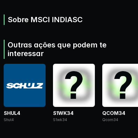
Sobre MSCI INDIASC
Outras ações que podem te
interessar
SHUL4
S1WK34
QCOM34
Shul4
S1wk34
Qcom34