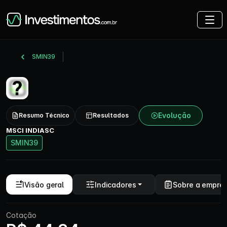
SMIN39
Evolução
Resumo Técnico
Resultados
MSCI INDIASC
SMIN39
Visão geral
Indicadores
Sobre a empre
Cotação