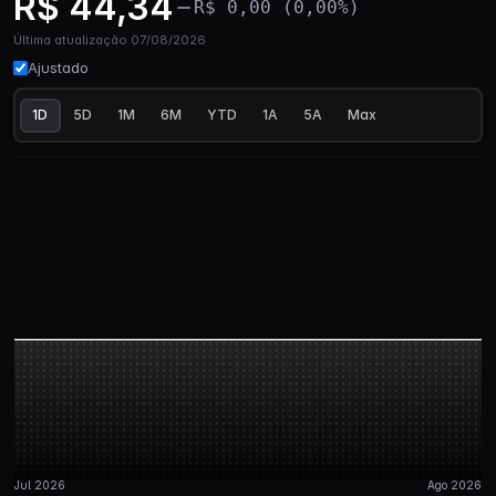
R$ 44,34
R$ 0,00 (0,00%)
Última atualização 07/08/2026
Ajustado
1D
5D
1M
6M
YTD
1A
5A
Max