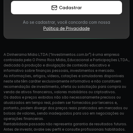
Cadastrar
Ao se cadastrar, você concorda com nossa
Política de Privacidade
A Dinheirama Mídia LTDA (“Investimentos.com.br”) é uma empresa
controlada pela O Primo Rico Mídia, Educacional e Participações LTDA.,
dedicada à produção e divulgação de conteúdo educativo e
informativo sobre finanças pessoais, investimentos e mercado.
As informações, artigos, vídeos, cotações e simuladores disponíveis
neste site têm caráter exclusivamente informativo e não constituem
recomendação de investimento, oferta ou solicitação para compra ou
venda de ativos financeiros, valores mobiliários ou criptoativos.
Os dados e preços exibidos não são necessariamente precisos ou
atualizados em tempo real, podem ser fornecidos por terceiros e,
portanto, podem divergir dos preços reais praticados em mercados ou
bolsas de valores, sendo inadequados para uso em negociações ou
operações financeiras.
Rentabilidade passada não representa garantia de resultados futuros.
Antes de investir, avalie seu perfil e consulte profissionais habilitados.