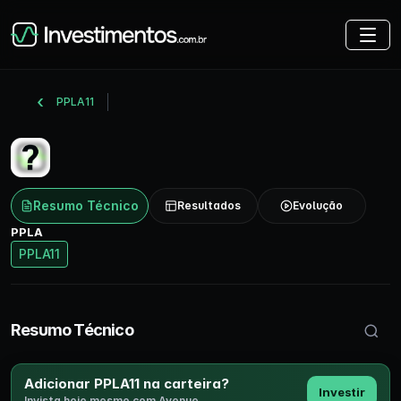
PPLA11
Resumo Técnico
Resultados
Evolução
PPLA
PPLA11
Buscar 
Resumo Técnico
Adicionar PPLA11 na carteira?
Investir
Invista hoje mesmo com Avenue