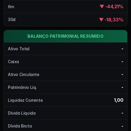
▼ -44,21%
6m
▼ -18,33%
30d
BALANÇO PATRIMONIAL RESUMIDO
-
Ativo Total
-
Caixa
-
Ativo Circulante
-
Patrimônio Líq.
1,00
Liquidez Corrente
-
Dívida Líquida
-
Dívida Bruta