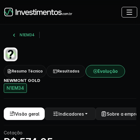
N1EM34
Evolução
Resumo Técnico
Resultados
NEWMONT GOLD
N1EM34
Visão geral
Indicadores
Sobre a empre
Cotação