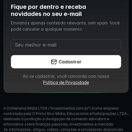
Fique por dentro e receba
novidades no seu e-mail
Enviamos apenas conteúdo relevante, sem spam. Você
pode cancelar a qualquer momento.
Cadastrar
Ao se cadastrar, você concorda com nossa
Política de Privacidade
A Dinheirama Mídia LTDA (“Investimentos.com.br”) é uma empresa
controlada pela O Primo Rico Mídia, Educacional e Participações LTDA.,
dedicada à produção e divulgação de conteúdo educativo e
informativo sobre finanças pessoais, investimentos e mercado.
As informações, artigos, vídeos, cotações e simuladores disponíveis