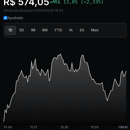
R$ 574,05
R$ 13,05 (+2,33%)
Última atualização 07/08/2026 16:52
Ajustado
1D
5D
1M
6M
YTD
1A
5A
Max