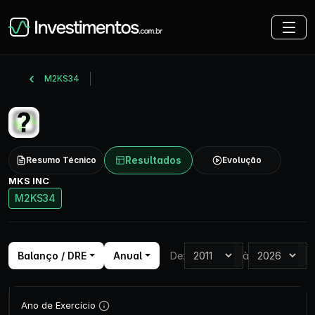
M2KS34
Resultados
Resumo Técnico
Evolução
MKS INC
M2KS34
Balanço / DRE
Anual
De:
à
Ano de Exercício