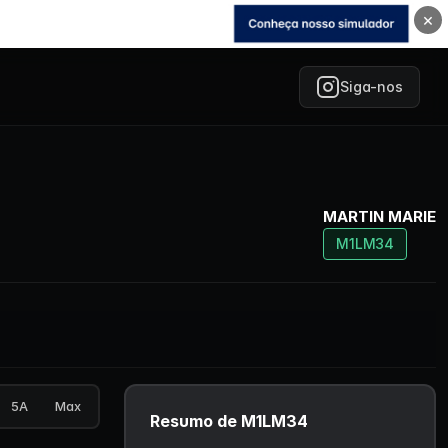
×
Siga-nos
MARTIN MARIE
M1LM34
5A
Max
Resumo de M1LM34