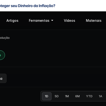
Artigos
Ferramentas
Vídeos
Materiais
olução
o
sa
1D
5D
1M
6M
YTD
1A