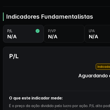
Indicadores Fundamentalistas
P/L
P/VP
LPA
N/A
N/A
N/A
P/L
Indicado
Aguardando d
O que este indicador mede:
É o preço da ação dividido pelo lucro por ação. P/L alto p