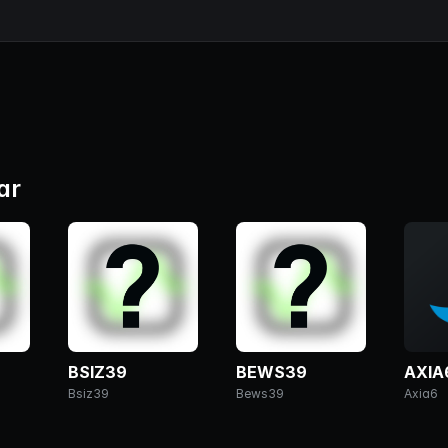
ar
BSIZ39
BEWS39
AXIA
Bsiz39
Bews39
Axia6