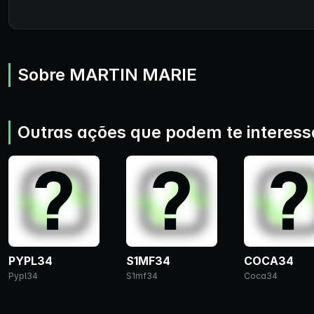
Sobre MARTIN MARIE
Outras ações que podem te interess
PYPL34
S1MF34
COCA34
Pypl34
S1mf34
Coca34