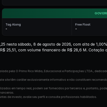
GOVER
Tag Along
Free Float
-
-
5 nesta sábado, 8 de agosto de 2026, com alta de 1,00% 
 R$ 25,51, com volume financeiro de R$ 28,6 M. Cotação a
olada pela O Primo Rico Mídia, Educacional e Participações LTDA., dedicad
este site têm caráter exclusivamente informativo e não constituem recomend
izados em tempo real, podem ser fornecidos por terceiros e, portanto, pod
nanceiras.
s de investir, avalie seu perfil e consulte profissionais habilitados.