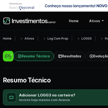
Home
Ativos
Home
Ativos
Log Com Prop
LOGG3
R
Resumo Técnico
Resultados
Evoluçã
Resumo Técnico
Adicionar LOGG3 na carteira?
Invista hoje mesmo com Avenue