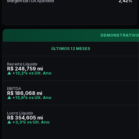
2,42%
Margem EBITDA Ajustada
DEMONSTRATIVO
ÚLTIMOS 12 MESES
Receita Líquida
R$ 248,759 mi
▲ +13,2% vs Últ. Ano
EBITDA
R$ 186,068 mi
▲ +13,6% vs Últ. Ano
Lucro Líquido
R$ 354,605 mi
▲ +3,3% vs Últ. Ano