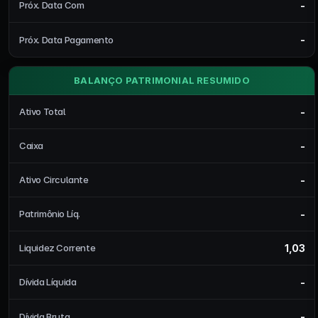
-
Próx. Data Com
-
Próx. Data Pagamento
BALANÇO PATRIMONIAL RESUMIDO
-
Ativo Total
-
Caixa
-
Ativo Circulante
-
Patrimônio Líq.
1,03
Liquidez Corrente
-
Dívida Líquida
-
Dívida Bruta