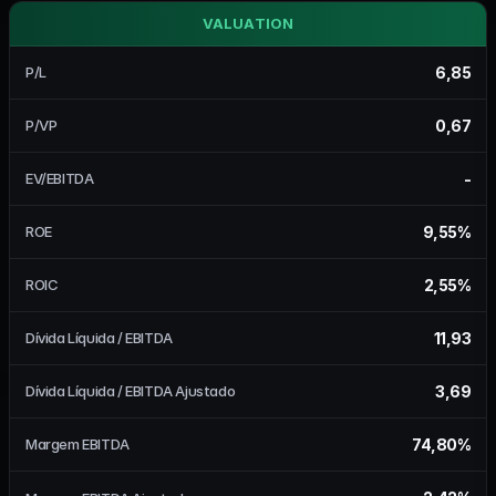
VALUATION
6,85
P/L
0,67
P/VP
-
EV/EBITDA
9,55%
ROE
2,55%
ROIC
11,93
Dívida Líquida / EBITDA
3,69
Dívida Líquida / EBITDA Ajustado
74,80%
Margem EBITDA