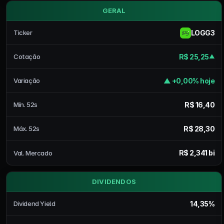
GERAL
LOGG3
Ticker
R$ 25,25
Cotação
▲
▲ +0,00% hoje
Variação
R$ 16,40
Mín. 52s
R$ 28,30
Máx. 52s
R$ 2,341 bi
Val. Mercado
DIVIDENDOS
14,35%
Dividend Yield