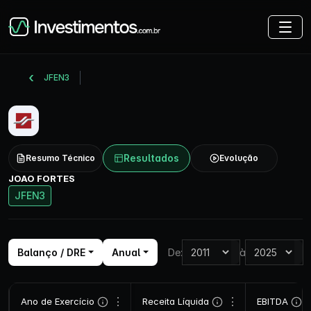
JFEN3
Resultados
Resumo Técnico
Evolução
JOAO FORTES
JFEN3
Balanço / DRE
Anual
De:
à
⋮
⋮
Ano de Exercício
Receita Líquida
EBITDA