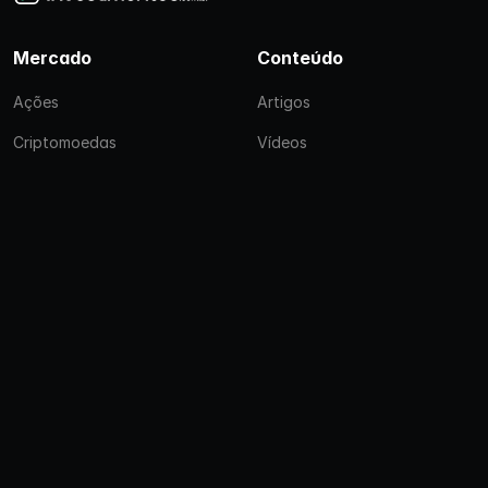
Mercado
Conteúdo
Ações
Artigos
Criptomoedas
Vídeos
Ferramentas
Ajuda
Simulador de CDB
Privacidade
Simulador de LCI e LCA
Política de Cookies
Simulador Tesouro
Prefixado
Simulador Tesouro Selic