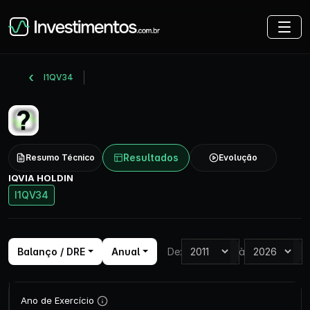
I1QV34
Resultados
Resumo Técnico
Evolução
IQVIA HOLDIN
I1QV34
Balanço / DRE
Anual
De:
à
Ano de Exercício