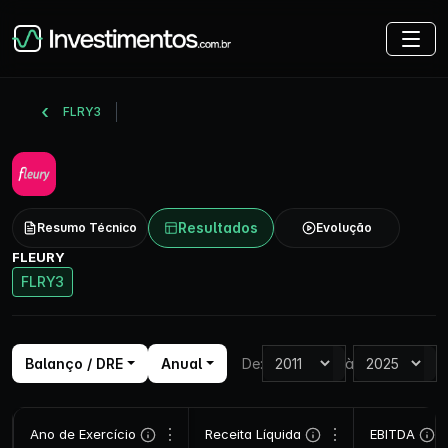
FLRY3
Resultados
Resumo Técnico
Evolução
FLEURY
FLRY3
Balanço / DRE
Anual
De:
à
⋮
⋮
Ano de Exercício
Receita Líquida
EBITDA