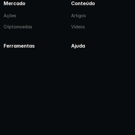
Mercado
Conteúdo
Ações
Artigos
Criptomoedas
Vídeos
Ferramentas
Ajuda
Simulador de CDB
Privacidade
Simulador de LCI e LCA
Política de Cookies
Simulador Tesouro
Prefixado
Simulador Tesouro Selic
© 2025 Investimentos.com.br
Versão: 29/10/2025 11:35