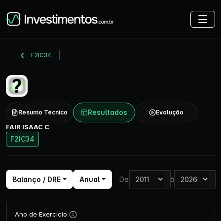
F2IC34
Resultados
Resumo Técnico
Evolução
FAIR ISAAC C
F2IC34
Balanço / DRE
Anual
De:
à
Ano de Exercício