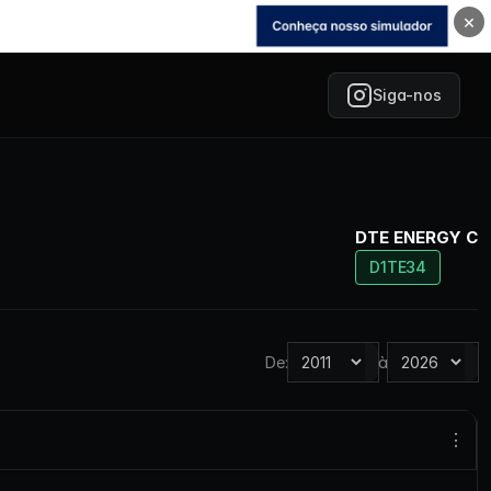
×
Siga-nos
DTE ENERGY C
D1TE34
De:
à
⋮