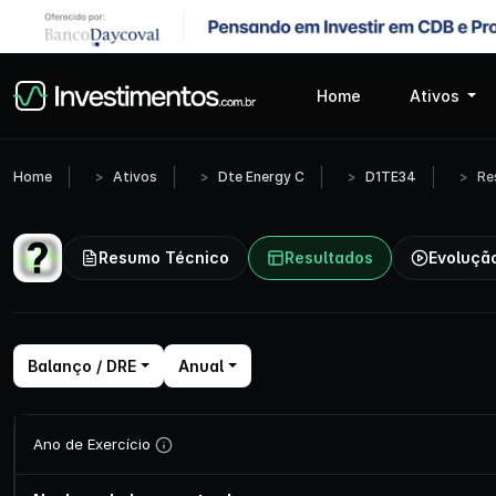
Home
Ativos
Home
Ativos
Dte Energy C
D1TE34
Re
Resumo Técnico
Resultados
Evoluçã
Balanço / DRE
Anual
Ano de Exercício