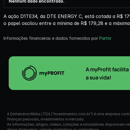
Nenhum dado encontrado.
A ação D1TE34, da DTE ENERGY C, está cotada a R$ 179
o papel oscilou entre a mínima de R$ 179,28 e a máxima
Informações financeiras e dados fornecidos por
Partnr
A Dinheirama Mídia LTDA (“Investimentos.com.br”) é uma empresa contr
finanças pessoais, investimentos e mercado.
As informações, artigos, vídeos, cotações e simuladores disponíveis n
ativos financeiros, valores mobiliários ou criptoativos.