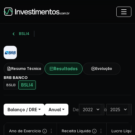
BSLI4
Resultados
Resumo Técnico
Evolução
BRB BANCO
BSLI4
BSLI3
Balanço / DRE
Anual
De:
à
⋮
⋮
Ano de Exercício
Receita Líquida
Lucro Líqui