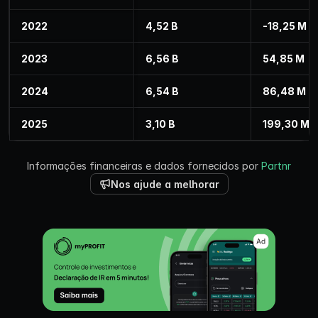
2022
4,52 B
-18,25 M
2023
6,56 B
54,85 M
2024
6,54 B
86,48 M
2025
3,10 B
199,30 M
Informações financeiras e dados fornecidos por
Partnr
Nos ajude a melhorar