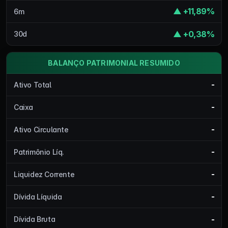
▲ +11,89%
6m
▲ +0,38%
30d
BALANÇO PATRIMONIAL RESUMIDO
-
Ativo Total
-
Caixa
-
Ativo Circulante
-
Patrimônio Líq.
-
Liquidez Corrente
-
Dívida Líquida
-
Dívida Bruta