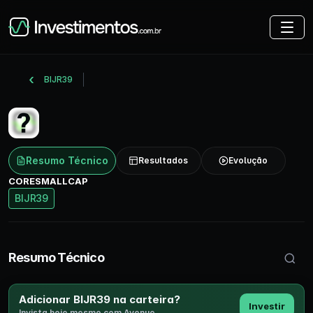
BIJR39
Resumo Técnico
Resultados
Evolução
CORESMALLCAP
BIJR39
Buscar 
Resumo Técnico
Adicionar BIJR39 na carteira?
Investir
Invista hoje mesmo com Avenue