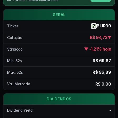
GERAL
BIJR39
Ticker
R$ 94,73
Cotação
▼
▼ -1,21% hoje
Variação
R$ 69,87
Mín. 52s
R$ 96,89
Máx. 52s
R$ 0,00
Val. Mercado
DIVIDENDOS
-
Dividend Yield