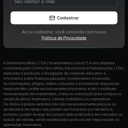
Cadastrar
Ao se cadastrar, você concorda com nossa
Política de Privacidade
A Dinheirama Mídia LTDA (“Investimentos.com.br”) é uma empresa
controlada pela O Primo Rico Mídia, Educacional e Participações LTDA.,
dedicada à produção e divulgação de conteúdo educativo e
informativo sobre finanças pessoais, investimentos e mercado.
As informações, artigos, vídeos, cotações e simuladores disponíveis
neste site têm caráter exclusivamente informativo e não constituem
recomendação de investimento, oferta ou solicitação para compra ou
venda de ativos financeiros, valores mobiliários ou criptoativos.
Os dados e preços exibidos não são necessariamente precisos ou
atualizados em tempo real, podem ser fornecidos por terceiros e,
portanto, podem divergir dos preços reais praticados em mercados ou
bolsas de valores, sendo inadequados para uso em negociações ou
operações financeiras.