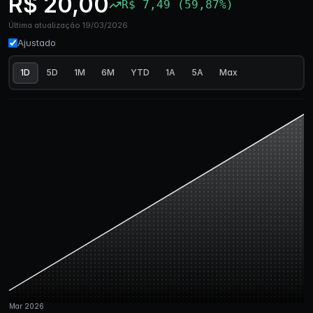
R$ 20,00
R$ 7,49 (59,87%)
Última atualização 19/03/2026
Ajustado
1D
5D
1M
6M
YTD
1A
5A
Max