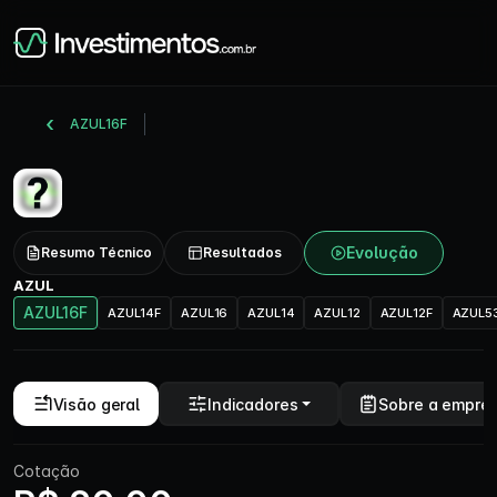
AZUL16F
Evolução
Resumo Técnico
Resultados
AZUL
AZUL16F
AZUL14F
AZUL16
AZUL14
AZUL12
AZUL12F
AZUL5
Visão geral
Indicadores
Sobre a empre
Cotação