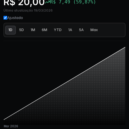
R$ 20,00
R$ 7,49 (59,87%)
Última atualização 19/03/2026
Ajustado
1D
5D
1M
6M
YTD
1A
5A
Max