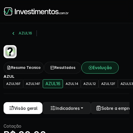
AZUL16
Evolução
Resumo Técnico
Resultados
AZUL
AZUL16
AZUL16F
AZUL14F
AZUL14
AZUL12
AZUL12F
AZUL5
Visão geral
Indicadores
Sobre a empre
Cotação