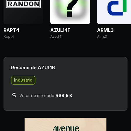
RAPT4
AZUL14F
ARML3
Rapt4
Azul14f
Arml3
Resumo de AZUL16
Indústria
Valor de mercado
R$8,5 B