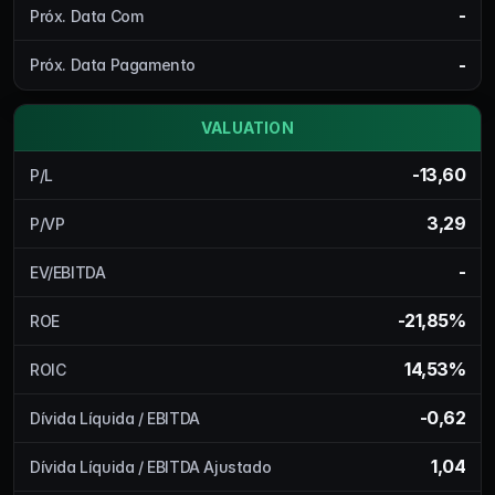
-
Próx. Data Com
-
Próx. Data Pagamento
VALUATION
-13,60
P/L
3,29
P/VP
-
EV/EBITDA
-21,85%
ROE
14,53%
ROIC
-0,62
Dívida Líquida / EBITDA
1,04
Dívida Líquida / EBITDA Ajustado