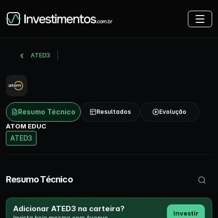
ATED3
Resumo Técnico
Resultados
Evolução
ATOM EDUC
ATED3
Buscar 
Resumo Técnico
Adicionar ATED3 na carteira?
Investir
Invista hoje mesmo com Avenue