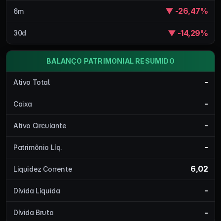
▼ -26,47%
6m
▼ -14,29%
30d
BALANÇO PATRIMONIAL RESUMIDO
-
Ativo Total
-
Caixa
-
Ativo Circulante
-
Patrimônio Líq.
6,02
Liquidez Corrente
-
Dívida Líquida
-
Dívida Bruta