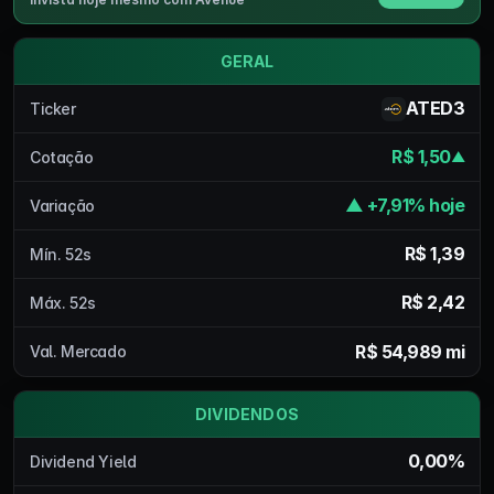
GERAL
ATED3
Ticker
R$ 1,50
Cotação
▲
▲ +7,91% hoje
Variação
R$ 1,39
Mín. 52s
R$ 2,42
Máx. 52s
R$ 54,989 mi
Val. Mercado
DIVIDENDOS
0,00%
Dividend Yield