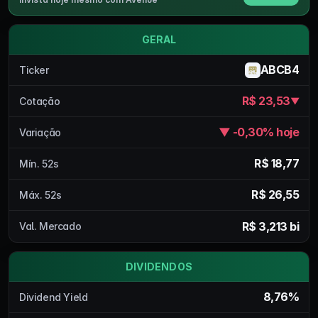
GERAL
ABCB4
Ticker
R$ 23,53
Cotação
▼
▼ -0,30% hoje
Variação
R$ 18,77
Mín. 52s
R$ 26,55
Máx. 52s
R$ 3,213 bi
Val. Mercado
DIVIDENDOS
8,76%
Dividend Yield