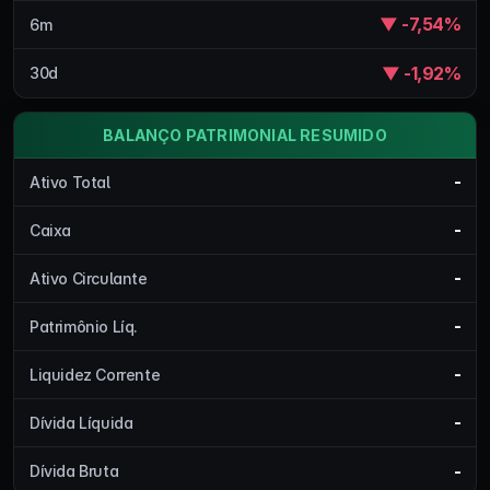
▼ -7,54%
6m
▼ -1,92%
30d
BALANÇO PATRIMONIAL RESUMIDO
-
Ativo Total
-
Caixa
-
Ativo Circulante
-
Patrimônio Líq.
-
Liquidez Corrente
-
Dívida Líquida
-
Dívida Bruta