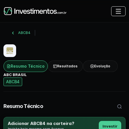
ABCB4
Resumo Técnico
Resultados
Evolução
ABC BRASIL
ABCB4
Buscar 
Resumo Técnico
Adicionar ABCB4 na carteira?
Investir
Invista hoje mesmo com Avenue