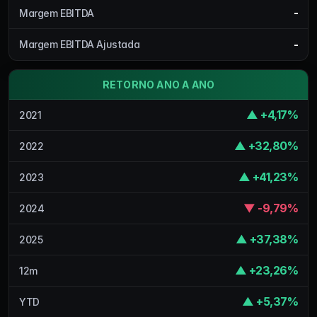
-
Margem EBITDA
-
Margem EBITDA Ajustada
RETORNO ANO A ANO
▲ +4,17%
2021
▲ +32,80%
2022
▲ +41,23%
2023
▼ -9,79%
2024
▲ +37,38%
2025
▲ +23,26%
12m
▲ +5,37%
YTD