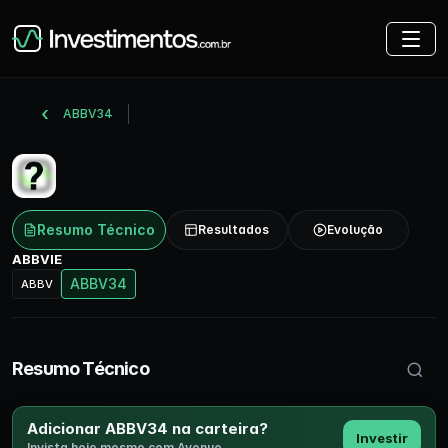
ABBV34
Resumo Técnico
Resultados
Evolução
ABBVIE
ABBV34
ABBV
Buscar 
Resumo Técnico
Adicionar ABBV34 na carteira?
Investir
Invista hoje mesmo com Avenue