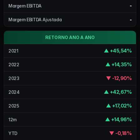
-
Margem EBITDA
-
Margem EBITDA Ajustada
RETORNO ANO A ANO
▲ +45,54%
2021
▲ +14,35%
2022
▼ -12,90%
2023
▲ +42,67%
2024
▲ +17,02%
2025
▲ +14,96%
12m
▼ -0,18%
YTD