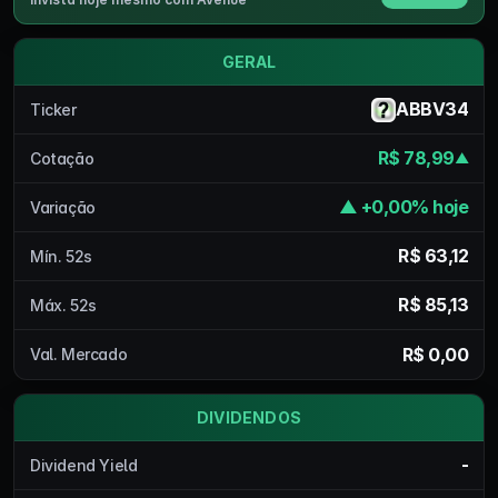
GERAL
ABBV34
Ticker
R$ 78,99
Cotação
▲
▲ +0,00% hoje
Variação
R$ 63,12
Mín. 52s
R$ 85,13
Máx. 52s
R$ 0,00
Val. Mercado
DIVIDENDOS
-
Dividend Yield