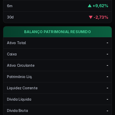
▲ +9,62%
6m
▼ -2,73%
30d
BALANÇO PATRIMONIAL RESUMIDO
-
Ativo Total
-
Caixa
-
Ativo Circulante
-
Patrimônio Líq.
-
Liquidez Corrente
-
Dívida Líquida
-
Dívida Bruta