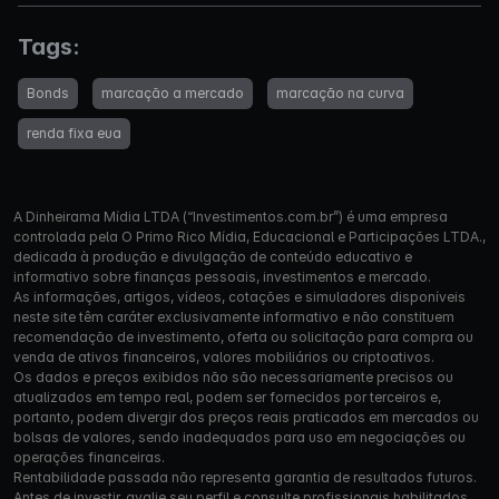
Tags:
Bonds
marcação a mercado
marcação na curva
renda fixa eua
A Dinheirama Mídia LTDA (“Investimentos.com.br”) é uma empresa
controlada pela O Primo Rico Mídia, Educacional e Participações LTDA.,
dedicada à produção e divulgação de conteúdo educativo e
informativo sobre finanças pessoais, investimentos e mercado.
As informações, artigos, vídeos, cotações e simuladores disponíveis
neste site têm caráter exclusivamente informativo e não constituem
recomendação de investimento, oferta ou solicitação para compra ou
venda de ativos financeiros, valores mobiliários ou criptoativos.
Os dados e preços exibidos não são necessariamente precisos ou
atualizados em tempo real, podem ser fornecidos por terceiros e,
portanto, podem divergir dos preços reais praticados em mercados ou
bolsas de valores, sendo inadequados para uso em negociações ou
operações financeiras.
Rentabilidade passada não representa garantia de resultados futuros.
Antes de investir, avalie seu perfil e consulte profissionais habilitados.