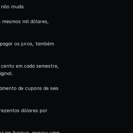
 não muda.
s mesmos mil dólares,
pagar os juros, também
 cento em cada semestre,
ginal.
agamento de cupons de seis
rezentos dólares por
ui na Avenue, gravou uma