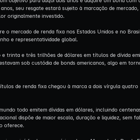
um objetivo para daqui dois anos e adquire um bond com u
 anos, seu resgate estará sujeito à marcação de mercado,
or originalmente investido.
tre o mercado de renda fixa nos Estados Unidos e no Bras
ho e representatividade global.
e trinta e três trilhões de dólares em títulos de dívida e
estavam sob custódia de bonds americanos, algo em torn
ítulos de renda fixa chegou à marca a dois vírgula quatro 
undo todo emitem dívidas em dólares, incluindo centenas 
acional dispõe de maior escala, duração e liquidez, sem fa
o oferece.