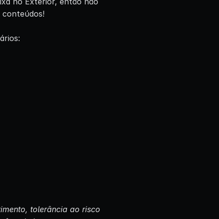
ixa no Exterior, então não
s conteúdos!
ários:
imento, tolerância ao risco