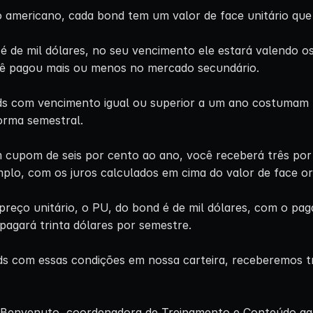
americano, cada bond tem um valor de face unitário que
o é de mil dólares, no seu vencimento ele estará valendo o
ê pagou mais ou menos no mercado secundário.
ds com vencimento igual ou superior a um ano costumam 
orma semestral.
cupom de seis por cento ao ano, você receberá três por
mplo, com os juros calculados em cima do valor de face ori
o preço unitário, o PU, do bond é de mil dólares, com o p
 pagará trinta dólares por semestre.
ds com essas condições em nossa carteira, receberemos t
a Benvenuto, coordenadora de Treinamento e Conteúdo aq