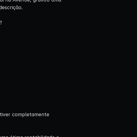
descrição.
?
estiver completamente