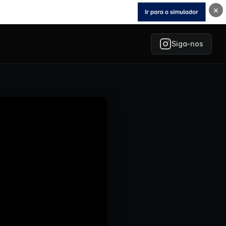
×
Siga-nos