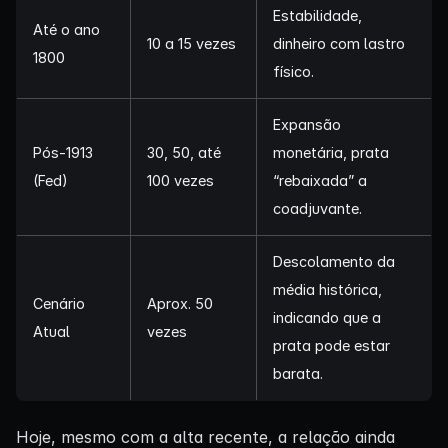
Estabilidade,
Até o ano
10 a 15 vezes
dinheiro com lastro
1800
físico.
Expansão
Pós-1913
30, 50, até
monetária, prata
(Fed)
100 vezes
“rebaixada” a
coadjuvante.
Descolamento da
média histórica,
Cenário
Aprox. 50
indicando que a
Atual
vezes
prata pode estar
barata.
Hoje, mesmo com a alta recente, a relação ainda